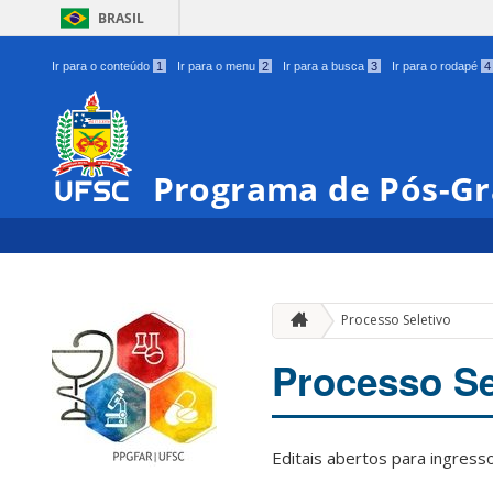
BRASIL
Ir para o conteúdo
1
Ir para o menu
2
Ir para a busca
3
Ir para o rodapé
4
Programa de Pós-G
Processo Seletivo
Processo Se
Editais abertos para ingre