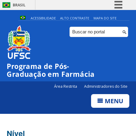
BRASIL
Simplifique!
ACESSIBILIDADE
ALTO CONTRASTE
MAPA DO SITE
Comunica BR
Participe
Acesso à informação
Legislação
Programa de Pós-
Canais
Graduação em Farmácia
Área Restrita
Administradores do Site
MENU
Nível