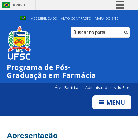
BRASIL
Simplifique!
ACESSIBILIDADE
ALTO CONTRASTE
MAPA DO SITE
Comunica BR
Participe
Acesso à informação
Legislação
Programa de Pós-
Canais
Graduação em Farmácia
Área Restrita
Administradores do Site
MENU
Apresentação