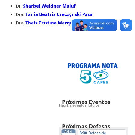
Dr.
Sharbel Weidner Maluf
Dra.
Tânia Beatriz Creczynski Pasa
Dra.
Thaís Cristine Marques Sincero
Próximos Eventos
Não há eventos futuros
Próximas Defesas
AGO
8:00
Defesa de