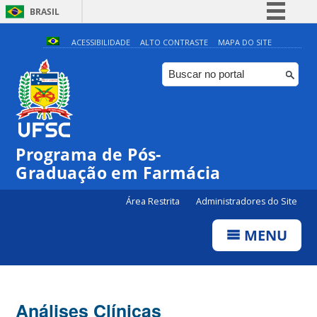
BRASIL
Simplifique!
ACESSIBILIDADE
ALTO CONTRASTE
MAPA DO SITE
Comunica BR
Participe
Acesso à informação
Legislação
Programa de Pós-
Canais
Graduação em Farmácia
Área Restrita
Administradores do Site
MENU
Análises Clínicas