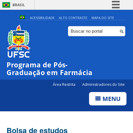
BRASIL
Simplifique!
ACESSIBILIDADE
ALTO CONTRASTE
MAPA DO SITE
Comunica BR
Participe
Acesso à informação
Legislação
Programa de Pós-
Canais
Graduação em Farmácia
Área Restrita
Administradores do Site
MENU
Bolsa de estudos