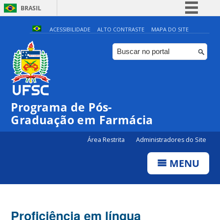
BRASIL
Simplifique!
ACESSIBILIDADE
ALTO CONTRASTE
MAPA DO SITE
Comunica BR
Participe
Acesso à informação
Legislação
Programa de Pós-
Canais
Graduação em Farmácia
Área Restrita
Administradores do Site
MENU
Proficiência em língua