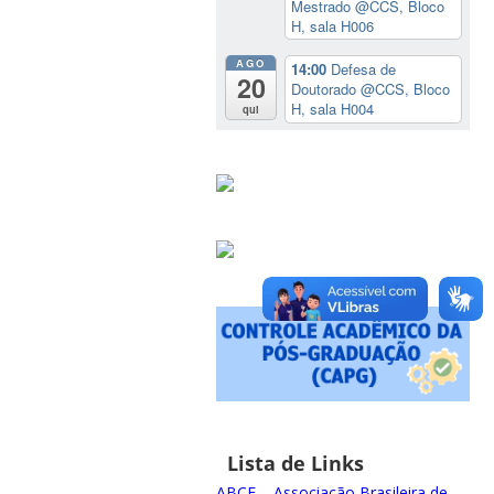
Mestrado
@CCS, Bloco
H, sala H006
AGO
14:00
Defesa de
20
Doutorado
@CCS, Bloco
H, sala H004
qui
Lista de Links
ABCF – Associação Brasileira de