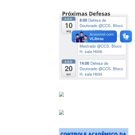
Próximas Defesas
AGO
8:00
Defesa de
10
Doutorado
@CCS, Bloco
H, sala H005
seg
8:00
Qualificação de
Mestrado
@CCS, Bloco
H, sala H006
AGO
14:00
Defesa de
20
Doutorado
@CCS, Bloco
H, sala H004
qui