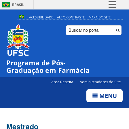
BRASIL
Simplifique!
ACESSIBILIDADE
ALTO CONTRASTE
MAPA DO SITE
Comunica BR
Participe
Acesso à informação
Legislação
Programa de Pós-
Canais
Graduação em Farmácia
Área Restrita
Administradores do Site
MENU
Mestrado