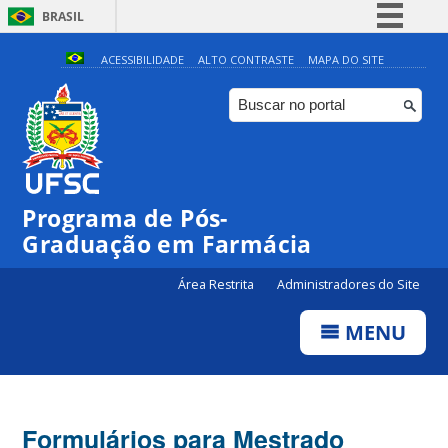
BRASIL
Simplifique!
ACESSIBILIDADE
ALTO CONTRASTE
MAPA DO SITE
Comunica BR
Participe
Acesso à informação
Legislação
Programa de Pós-
Canais
Graduação em Farmácia
Área Restrita
Administradores do Site
MENU
Formulários para Mestrado