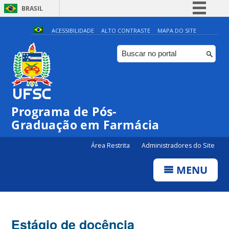
BRASIL
Simplifique!
ACESSIBILIDADE
ALTO CONTRASTE
MAPA DO SITE
Comunica BR
Participe
Acesso à informação
Legislação
Programa de Pós-
Canais
Graduação em Farmácia
Área Restrita
Administradores do Site
MENU
Estágio de docência