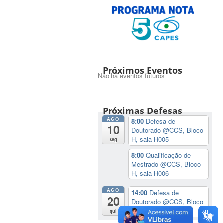
Próximos Eventos
Não há eventos futuros
Próximas Defesas
AGO
8:00
Defesa de
10
Doutorado
@CCS, Bloco
H, sala H005
seg
8:00
Qualificação de
Mestrado
@CCS, Bloco
H, sala H006
AGO
14:00
Defesa de
20
Doutorado
@CCS, Bloco
H, sala H004
qui