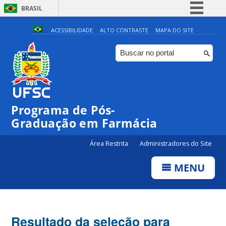
BRASIL
Simplifique!
ACESSIBILIDADE
ALTO CONTRASTE
MAPA DO SITE
Comunica BR
Participe
Acesso à informação
Legislação
Programa de Pós-
Canais
Graduação em Farmácia
Área Restrita
Administradores do Site
MENU
Resultado da seleção para