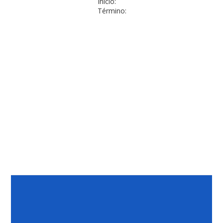
Início:
Término: