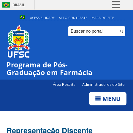
BRASIL
Simplifique!
ACESSIBILIDADE
ALTO CONTRASTE
MAPA DO SITE
Comunica BR
Participe
Acesso à informação
Legislação
Programa de Pós-
Canais
Graduação em Farmácia
Área Restrita
Administradores do Site
MENU
Representação Discente